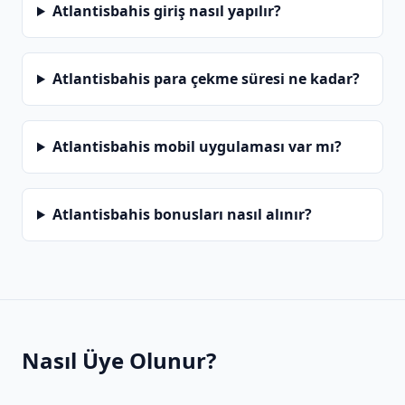
Atlantisbahis giriş nasıl yapılır?
Atlantisbahis para çekme süresi ne kadar?
Atlantisbahis mobil uygulaması var mı?
Atlantisbahis bonusları nasıl alınır?
Nasıl Üye Olunur?