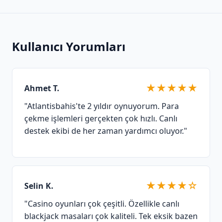
Kullanıcı Yorumları
★★★★★
Ahmet T.
"Atlantisbahis'te 2 yıldır oynuyorum. Para
çekme işlemleri gerçekten çok hızlı. Canlı
destek ekibi de her zaman yardımcı oluyor."
★★★★☆
Selin K.
"Casino oyunları çok çeşitli. Özellikle canlı
blackjack masaları çok kaliteli. Tek eksik bazen