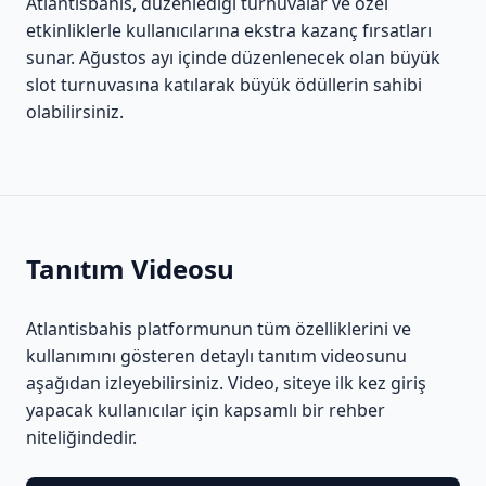
Atlantisbahis, düzenlediği turnuvalar ve özel
etkinliklerle kullanıcılarına ekstra kazanç fırsatları
sunar. Ağustos ayı içinde düzenlenecek olan büyük
slot turnuvasına katılarak büyük ödüllerin sahibi
olabilirsiniz.
Tanıtım Videosu
Atlantisbahis platformunun tüm özelliklerini ve
kullanımını gösteren detaylı tanıtım videosunu
aşağıdan izleyebilirsiniz. Video, siteye ilk kez giriş
yapacak kullanıcılar için kapsamlı bir rehber
niteliğindedir.