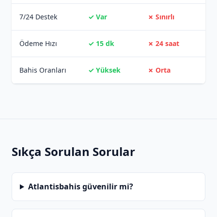
7/24 Destek
✓ Var
✗ Sınırlı
Ödeme Hızı
✓ 15 dk
✗ 24 saat
Bahis Oranları
✓ Yüksek
✗ Orta
Sıkça Sorulan Sorular
Atlantisbahis güvenilir mi?