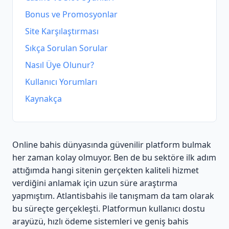
Bonus ve Promosyonlar
Site Karşılaştırması
Sıkça Sorulan Sorular
Nasıl Üye Olunur?
Kullanıcı Yorumları
Kaynakça
Online bahis dünyasında güvenilir platform bulmak
her zaman kolay olmuyor. Ben de bu sektöre ilk adım
attığımda hangi sitenin gerçekten kaliteli hizmet
verdiğini anlamak için uzun süre araştırma
yapmıştım. Atlantisbahis ile tanışmam da tam olarak
bu süreçte gerçekleşti. Platformun kullanıcı dostu
arayüzü, hızlı ödeme sistemleri ve geniş bahis