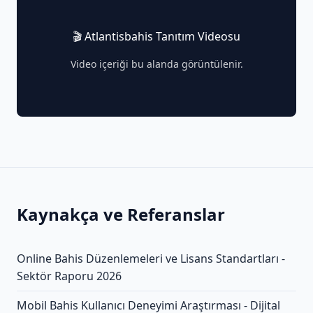
🎬 Atlantisbahis Tanıtım Videosu
Video içeriği bu alanda görüntülenir.
Kaynakça ve Referanslar
Online Bahis Düzenlemeleri ve Lisans Standartları -
Sektör Raporu 2026
Mobil Bahis Kullanıcı Deneyimi Araştırması - Dijital