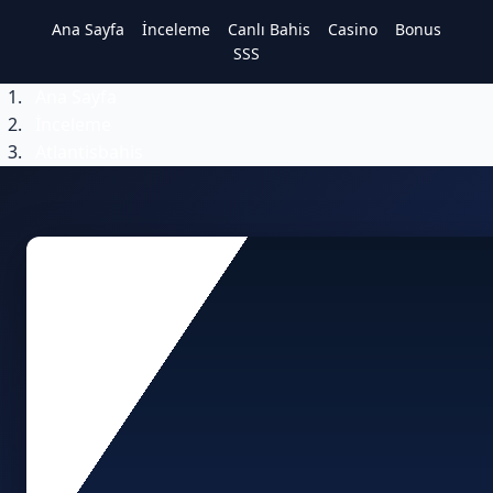
Ana Sayfa
İnceleme
Canlı Bahis
Casino
Bonus
SSS
Ana Sayfa
İnceleme
Atlantisbahis