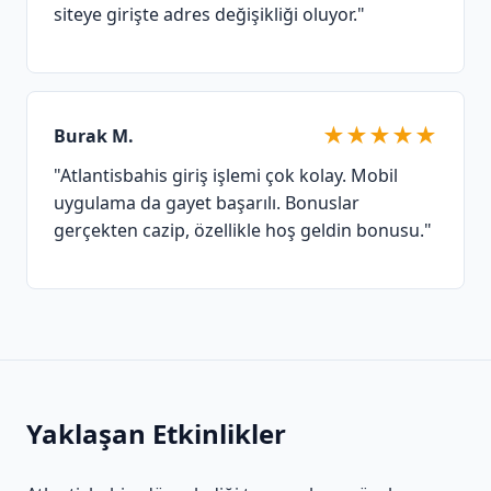
siteye girişte adres değişikliği oluyor."
★★★★★
Burak M.
"Atlantisbahis giriş işlemi çok kolay. Mobil
uygulama da gayet başarılı. Bonuslar
gerçekten cazip, özellikle hoş geldin bonusu."
Yaklaşan Etkinlikler