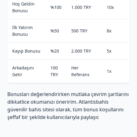
Hoş Geldin
%100
1.000 TRY
10x
Bonusu
İlk Yatırım
%50
500 TRY
8x
Bonusu
Kayıp Bonusu
%20
2.000 TRY
5x
Arkadaşını
100
Her
1x
Getir
TRY
Referans
Bonusları değerlendirirken mutlaka çevrim şartlarını
dikkatlice okumanızı öneririm. Atlantisbahis
güvenilir bahis sitesi olarak, tüm bonus koşullarını
şeffaf bir şekilde kullanıcılarıyla paylaşır.