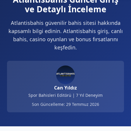
ve Detaylı İnceleme
Atlantisbahis güvenilir bahis sitesi hakkında
kapsamlı bilgi edinin. Atlantisbahis giriş, canlı
bahis, casino oyunları ve bonus fırsatlarını
keşfedin.
Can Yıldız
Spor Bahisleri Editörü | 7 Yıl Deneyim
Son Güncelleme:
29 Temmuz 2026