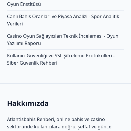
Oyun Enstitüsü
Canlı Bahis Oranları ve Piyasa Analizi - Spor Analitik
Verileri
Casino Oyun Sağlayıcıları Teknik İncelemesi - Oyun
Yazılımı Raporu
Kullanıcı Güvenliği ve SSL Şifreleme Protokolleri -
Siber Güvenlik Rehberi
Hakkımızda
Atlantisbahis Rehberi, online bahis ve casino
sektöründe kullanıcılara doğru, şeffaf ve güncel